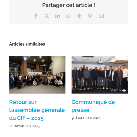
Partager cet article !
Facebook
X
LinkedIn
WhatsApp
Tumblr
Pinterest
Email
Articles similaires
Retour sur
Communiqué de
p
l’assemblée générale
presse
du CIF – 2025
2
9 décembre 2024
14 novembre 2025